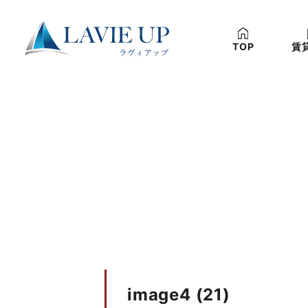
TOP
賃
image4 (21)